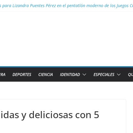
s para Lizandra Puentes Pérez en el pentatlón moderno de los Juegos 
 Aguascalientes el GM Elier Miranda Mesa y el MI Diazmany Otero Acost
a juvenil
s de Caibarién la historia local
 para Nélido Manso en la clase snipe de vela en los Juegos Centroamer
URA
DEPORTES
CIENCIA
IDENTIDAD
ESPECIALES
QU
idas y deliciosas con 5
s