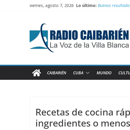
Saltar
viernes, agosto 7, 2026
Lo último:
Buenos resultado
al
Juegan el torneo
contenido
100 con Fidel, rut
Recorren federada
Medalla de plata
CAIBARIÉN
CUBA
MUNDO
CULT
Recetas de cocina ráp
ingredientes o meno