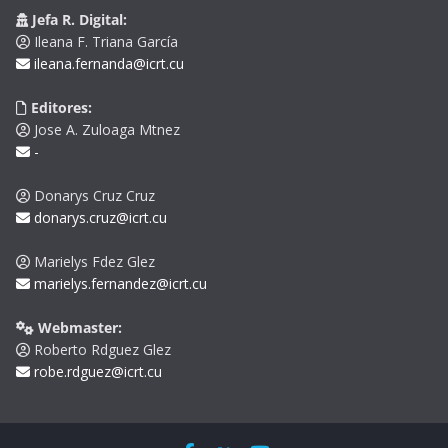
Jefa R. Digital:
Ileana F. Triana García
ileana.fernanda@icrt.cu
Editores:
Jose A. Zuloaga Mtnez
-
Donarys Cruz Cruz
donarys.cruz@icrt.cu
Marielys Fdez Glez
marielys.fernandez@icrt.cu
Webmaster:
Roberto Rdguez Glez
robe.rdguez@icrt.cu