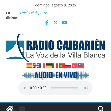
Saltar
domingo, agosto 9, 2026
al
Lo
Fidel y el deporte
contenido
último:
Por el pedraplén en cita con la historia
Vanguardia por 3 años consecutivos
Nuevos beneficios fiscales para impulsar las energías
renovables en Cuba
Nota oficial del Gobierno Provincial de Villa Clara