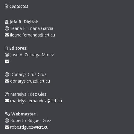
Contactos
Jefa R. Digital:
Ileana F. Triana García
ileana.fernanda@icrt.cu
Editores:
Jose A. Zuloaga Mtnez
-
Donarys Cruz Cruz
donarys.cruz@icrt.cu
Marielys Fdez Glez
marielys.fernandez@icrt.cu
Webmaster:
Roberto Rdguez Glez
robe.rdguez@icrt.cu