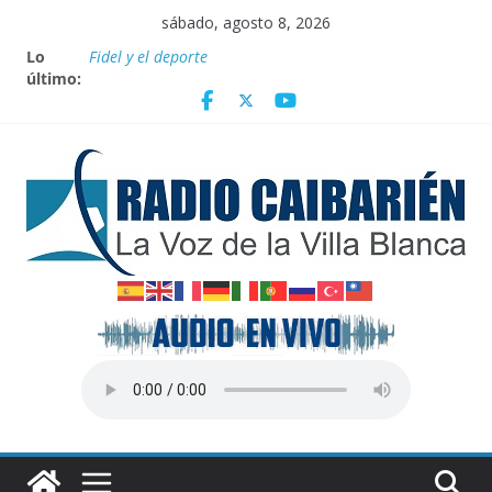
Saltar
sábado, agosto 8, 2026
al
Lo
Fidel y el deporte
contenido
último:
Por el pedraplén en cita con la historia
Vanguardia por 3 años consecutivos
Nuevos beneficios fiscales para impulsar las energías
renovables en Cuba
Nota oficial del Gobierno Provincial de Villa Clara