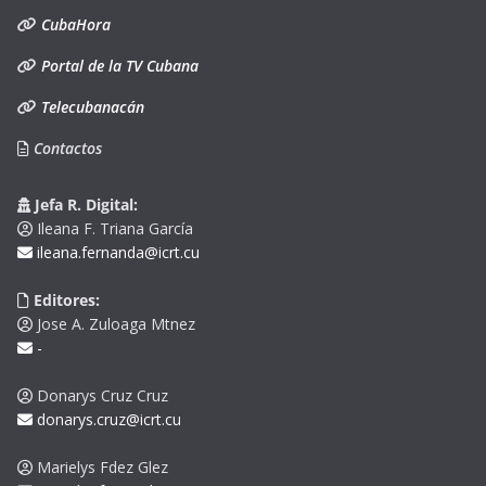
CubaHora
Portal de la TV Cubana
Telecubanacán
Contactos
Jefa R. Digital:
Ileana F. Triana García
ileana.fernanda@icrt.cu
Editores:
Jose A. Zuloaga Mtnez
-
Donarys Cruz Cruz
donarys.cruz@icrt.cu
Marielys Fdez Glez