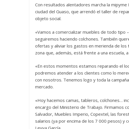
Con resultados alentadores marcha la mipyme K
ciudad del Guaso, que arrendó el taller de repa
objeto social.
«Vamos a comercializar muebles de todo tipo –r
seguiremos haciendo colchones. También queremos
ofertas y aliviar los gastos en merienda de lo
zona que, además, está frente a una escuela, a
«En estos momentos estamos reparando el loca
podremos atender a los clientes como lo merece
con nosotros. Tenemos logo y toda la campaña v
mercado.
«Hoy hacemos camas, tableros, colchones… inclu
encargo del Ministerio de Trabajo. Firmamos c
Salvador, Muebles Imperio, Copextel, las fore
salarios (ya por encima de los 7 000 pesos) y c
Leyva García.