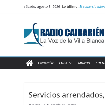
Saltar
sábado, agosto 8, 2026
Lo último:
El comercio inter
al
Juegan el torneo
contenido
100 con Fidel, rut
Recorren federada
Medalla de plata
CAIBARIÉN
CUBA
MUNDO
CULT
Servicios arrendados,
25/10/2022
Tomado de Granma