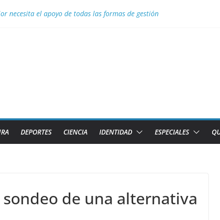
ior necesita el apoyo de todas las formas de gestión
 Aguascalientes el GM Elier Miranda Mesa y el MI Diazmany Otero Acost
a juvenil
s de Caibarién la historia local
 para Nélido Manso en la clase snipe de vela en los Juegos Centroamer
URA
DEPORTES
CIENCIA
IDENTIDAD
ESPECIALES
QU
 sondeo de una alternativa