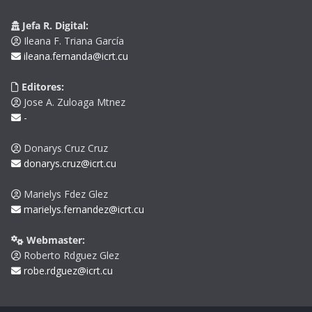
Jefa R. Digital:
Ileana F. Triana García
ileana.fernanda@icrt.cu
Editores:
Jose A. Zuloaga Mtnez
-
Donarys Cruz Cruz
donarys.cruz@icrt.cu
Marielys Fdez Glez
marielys.fernandez@icrt.cu
Webmaster:
Roberto Rdguez Glez
robe.rdguez@icrt.cu