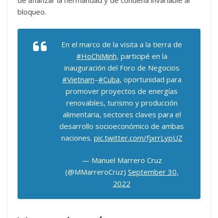
de afianzar la hermandad y de condena invariable al
bloqueo.
En el marco de la visita a la tierra de
#HoChiMinh
, participé en la
inauguración del Foro de Negocios
#Vietnam
–
#Cuba
, oportunidad para
promover proyectos de energías
renovables, turismo y producción
alimentaria, sectores claves para el
desarrollo socioeconómico de ambas
naciones.
pic.twitter.com/fjxrrLypUZ
— Manuel Marrero Cruz
(@MMarreroCruz)
September 30,
2022