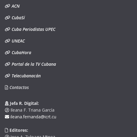
ACN
CubaSí
Cuba Periodistas UPEC
UNEAC
CubaHora
Portal de la TV Cubana
Telecubanacán
Contactos
Jefa R. Digital:
Ileana F. Triana García
ileana.fernanda@icrt.cu
Editores:
Jose A. Zuloaga Mtnez