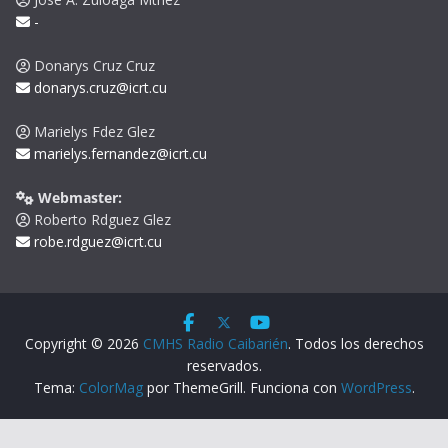
-
Donarys Cruz Cruz
donarys.cruz@icrt.cu
Marielys Fdez Glez
marielys.fernandez@icrt.cu
Webmaster:
Roberto Rdguez Glez
robe.rdguez@icrt.cu
Copyright © 2026
CMHS Radio Caibarién
. Todos los derechos
reservados.
Tema:
ColorMag
por ThemeGrill. Funciona con
WordPress
.