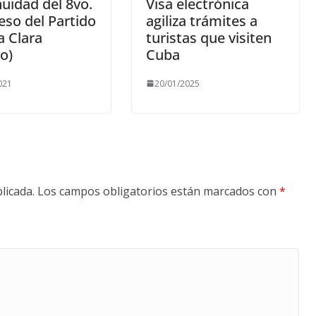
uidad del 8vo.
Visa electrónica
so del Partido
agiliza trámites a
la Clara
turistas que visiten
o)
Cuba
021
20/01/2025
licada.
Los campos obligatorios están marcados con
*