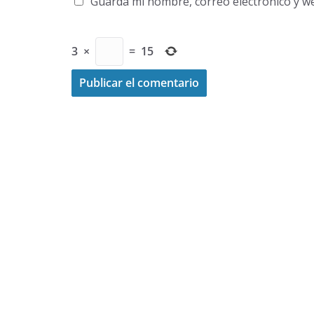
Guarda mi nombre, correo electrónico y w
3
×
=
15