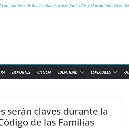
s facilidades para importar vehículos e impulsar la movilidad eléctrica
l con nombres de los 2 caibarienenses fallecidos y el lesionado en el 
los diez países con más sitios declarados Patrimonio Mundial por la U
efectos del calor global
 para Lizandra Puentes Pérez en el pentatlón moderno de los Juegos 
URA
DEPORTES
CIENCIA
IDENTIDAD
ESPECIALES
QU
s serán claves durante la
Código de las Familias