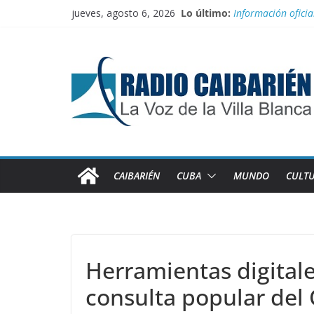
Transporte: Nueva
Saltar
jueves, agosto 6, 2026
Lo último:
Información oficia
al
Irán entra entre 
contenido
“Aterrizando” los 
Buenos resultados
CAIBARIÉN
CUBA
MUNDO
CULT
Herramientas digitale
consulta popular del 