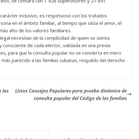
roceso, se contará con 1 428 supervisores y 27 891
 carácter inclusivo, es respetuoso con los tratados
ona en el ámbito familiar, al tiempo que sitúa el amor, el
 más alto de los valores familiares.
egal necesitan de la complicidad de quien se sienta
va y consciente de cada elector, validada en una previa
ones, para que la consulta popular no se convierta en mero
o más parecido a las familias cubanas, respaldo del derecho
 las
Listos Consejos Populares para prueba dinámica de
consulta popular del Código de las familias