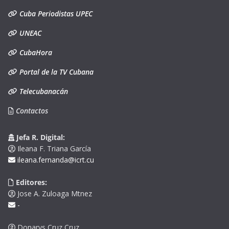
Cuba Periodistas UPEC
UNEAC
CubaHora
Portal de la TV Cubana
Telecubanacán
Contactos
Jefa R. Digital:
Ileana F. Triana García
ileana.fernanda@icrt.cu
Editores:
Jose A. Zuloaga Mtnez
-
Donarys Cruz Cruz