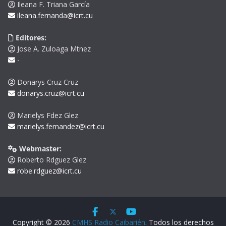
Ileana F. Triana García
ileana.fernanda@icrt.cu
Editores:
Jose A. Zuloaga Mtnez
-
Donarys Cruz Cruz
donarys.cruz@icrt.cu
Marielys Fdez Glez
marielys.fernandez@icrt.cu
Webmaster:
Roberto Rdguez Glez
robe.rdguez@icrt.cu
Copyright © 2026
CMHS Radio Caibarién
. Todos los derechos