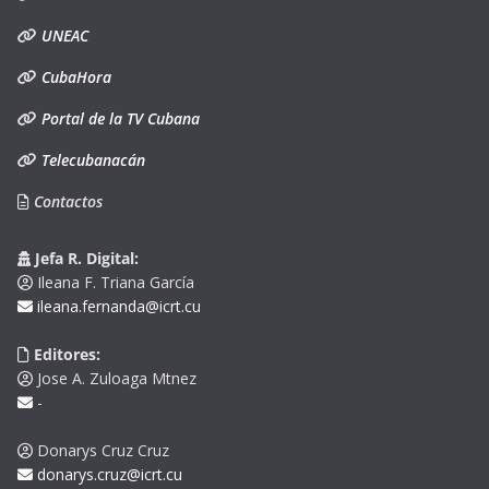
UNEAC
CubaHora
Portal de la TV Cubana
Telecubanacán
Contactos
Jefa R. Digital:
Ileana F. Triana García
ileana.fernanda@icrt.cu
Editores:
Jose A. Zuloaga Mtnez
-
Donarys Cruz Cruz
donarys.cruz@icrt.cu