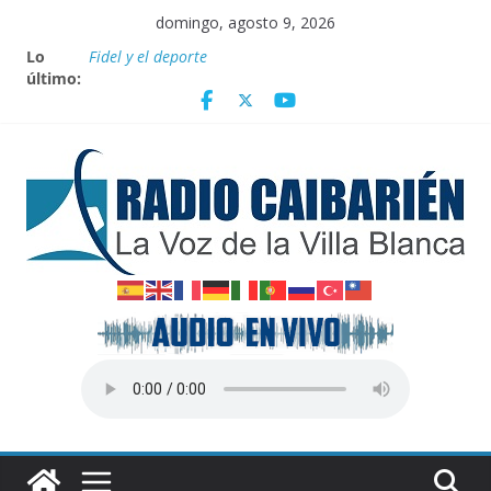
Saltar
domingo, agosto 9, 2026
al
Lo
Fidel y el deporte
contenido
último:
Por el pedraplén en cita con la historia
Vanguardia por 3 años consecutivos
Nuevos beneficios fiscales para impulsar las energías
renovables en Cuba
Nota oficial del Gobierno Provincial de Villa Clara