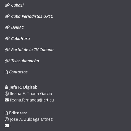
CubaSí
Cuba Periodistas UPEC
UNEAC
CubaHora
Portal de la TV Cubana
Telecubanacán
Contactos
Jefa R. Digital:
Ileana F. Triana García
ileana.fernanda@icrt.cu
Editores:
Jose A. Zuloaga Mtnez
-