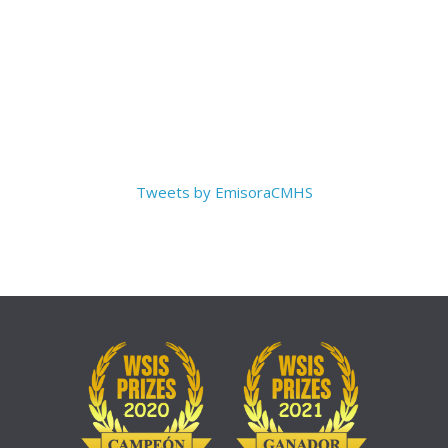
Tweets by EmisoraCMHS