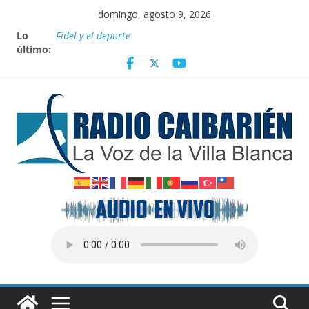
Saltar
domingo, agosto 9, 2026
al
Lo
Fidel y el deporte
contenido
último:
Por el pedraplén en cita con la historia
Vanguardia por 3 años consecutivos
Nuevos beneficios fiscales para impulsar las energías
renovables en Cuba
Nota oficial del Gobierno Provincial de Villa Clara