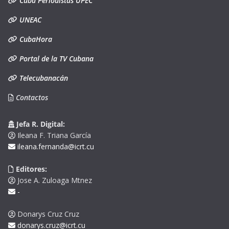
Cuba Periodistas UPEC
UNEAC
CubaHora
Portal de la TV Cubana
Telecubanacán
Contactos
Jefa R. Digital:
Ileana F. Triana García
ileana.fernanda@icrt.cu
Editores:
Jose A. Zuloaga Mtnez
-
Donarys Cruz Cruz
donarys.cruz@icrt.cu