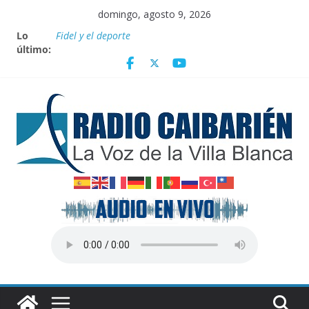
Saltar
domingo, agosto 9, 2026
al
Lo
Fidel y el deporte
contenido
último:
Por el pedraplén en cita con la historia
Vanguardia por 3 años consecutivos
Nuevos beneficios fiscales para impulsar las energías
renovables en Cuba
Nota oficial del Gobierno Provincial de Villa Clara