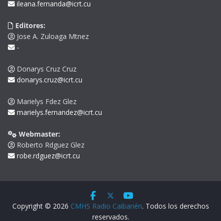
ileana.fernanda@icrt.cu
Editores:
Jose A. Zuloaga Mtnez
-
Donarys Cruz Cruz
donarys.cruz@icrt.cu
Marielys Fdez Glez
marielys.fernandez@icrt.cu
Webmaster:
Roberto Rdguez Glez
robe.rdguez@icrt.cu
Copyright © 2026
CMHS Radio Caibarién
. Todos los derechos
reservados.