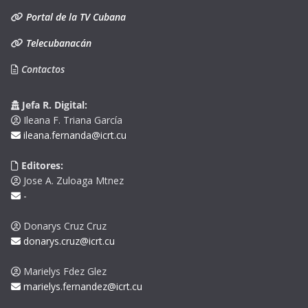
Portal de la TV Cubana
Telecubanacán
Contactos
Jefa R. Digital:
Ileana F. Triana García
ileana.fernanda@icrt.cu
Editores:
Jose A. Zuloaga Mtnez
-
Donarys Cruz Cruz
donarys.cruz@icrt.cu
Marielys Fdez Glez
marielys.fernandez@icrt.cu