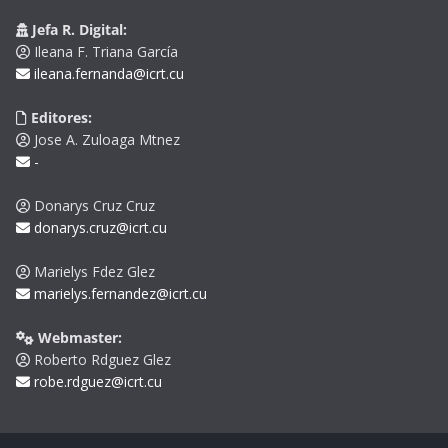
Jefa R. Digital:
Ileana F. Triana García
ileana.fernanda@icrt.cu
Editores:
Jose A. Zuloaga Mtnez
-
Donarys Cruz Cruz
donarys.cruz@icrt.cu
Marielys Fdez Glez
marielys.fernandez@icrt.cu
Webmaster:
Roberto Rdguez Glez
robe.rdguez@icrt.cu