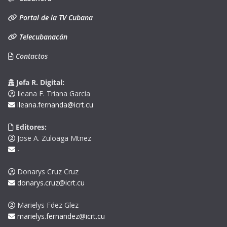
Portal de la TV Cubana
Telecubanacán
Contactos
Jefa R. Digital:
Ileana F. Triana García
ileana.fernanda@icrt.cu
Editores:
Jose A. Zuloaga Mtnez
-
Donarys Cruz Cruz
donarys.cruz@icrt.cu
Marielys Fdez Glez
marielys.fernandez@icrt.cu