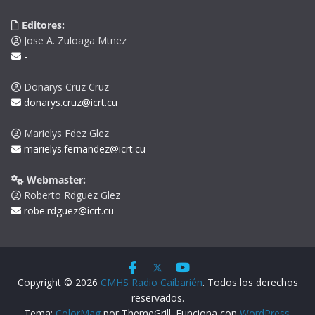
Editores:
Jose A. Zuloaga Mtnez
-
Donarys Cruz Cruz
donarys.cruz@icrt.cu
Marielys Fdez Glez
marielys.fernandez@icrt.cu
Webmaster:
Roberto Rdguez Glez
robe.rdguez@icrt.cu
Copyright © 2026
CMHS Radio Caibarién
. Todos los derechos
reservados.
Tema:
ColorMag
por ThemeGrill. Funciona con
WordPress
.