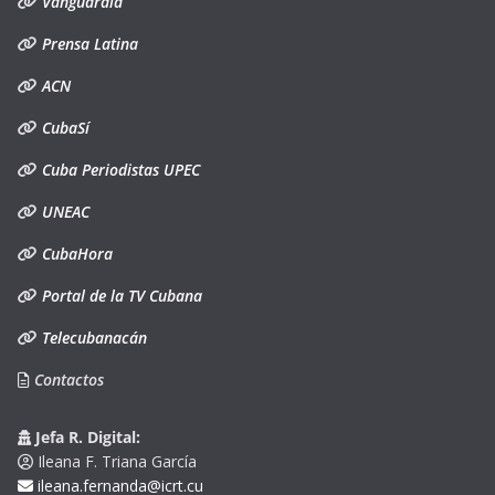
Vanguardia
Prensa Latina
ACN
CubaSí
Cuba Periodistas UPEC
UNEAC
CubaHora
Portal de la TV Cubana
Telecubanacán
Contactos
Jefa R. Digital:
Ileana F. Triana García
ileana.fernanda@icrt.cu