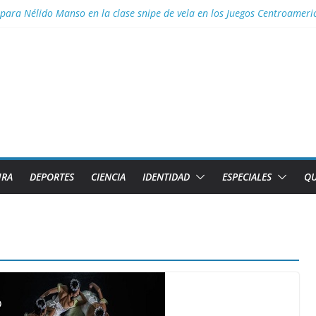
 para Nélido Manso en la clase snipe de vela en los Juegos Centroamer
ior necesita el apoyo de todas las formas de gestión
 Aguascalientes el GM Elier Miranda Mesa y el MI Diazmany Otero Acost
a juvenil
s de Caibarién la historia local
URA
DEPORTES
CIENCIA
IDENTIDAD
ESPECIALES
QU