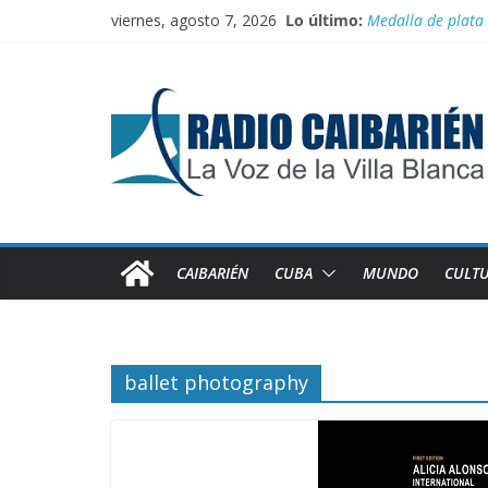
Saltar
viernes, agosto 7, 2026
Lo último:
Medalla de plata
al
El comercio inter
contenido
Juegan el torneo
100 con Fidel, rut
Recorren federada
CAIBARIÉN
CUBA
MUNDO
CULT
ballet photography