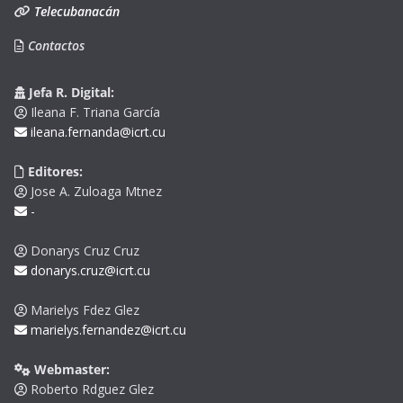
Telecubanacán
Contactos
Jefa R. Digital:
Ileana F. Triana García
ileana.fernanda@icrt.cu
Editores:
Jose A. Zuloaga Mtnez
-
Donarys Cruz Cruz
donarys.cruz@icrt.cu
Marielys Fdez Glez
marielys.fernandez@icrt.cu
Webmaster:
Roberto Rdguez Glez