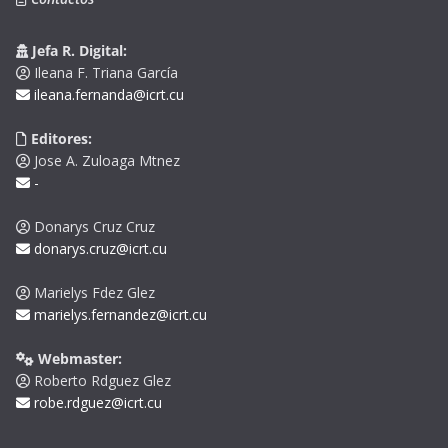
Jefa R. Digital:
Ileana F. Triana García
ileana.fernanda@icrt.cu
Editores:
Jose A. Zuloaga Mtnez
-
Donarys Cruz Cruz
donarys.cruz@icrt.cu
Marielys Fdez Glez
marielys.fernandez@icrt.cu
Webmaster:
Roberto Rdguez Glez
robe.rdguez@icrt.cu