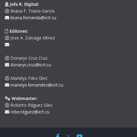
Jefa R. Digital:
Ileana F. Triana García
ileana.fernanda@icrt.cu
Editores:
Jose A. Zuloaga Mtnez
-
Donarys Cruz Cruz
donarys.cruz@icrt.cu
Marielys Fdez Glez
marielys.fernandez@icrt.cu
Webmaster:
Roberto Rdguez Glez
robe.rdguez@icrt.cu