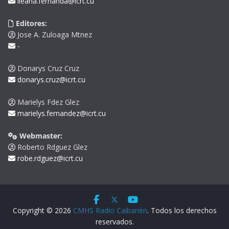
ileana.fernanda@icrt.cu
Editores:
Jose A. Zuloaga Mtnez
-
Donarys Cruz Cruz
donarys.cruz@icrt.cu
Marielys Fdez Glez
marielys.fernandez@icrt.cu
Webmaster:
Roberto Rdguez Glez
robe.rdguez@icrt.cu
Copyright © 2026
CMHS Radio Caibarién
. Todos los derechos
reservados.