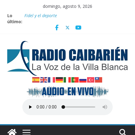
Saltar
domingo, agosto 9, 2026
al
Nota oficial del Gobierno Provincial de Villa Clara
Lo
Fidel y el deporte
contenido
último:
Por el pedraplén en cita con la historia
Vanguardia por 3 años consecutivos
Nuevos beneficios fiscales para impulsar las energías
renovables en Cuba