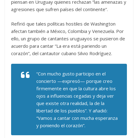
piensan en Uruguay quienes rechazan “las amenazas y
agresiones que sufren países del continente”.
Refirió que tales políticas hostiles de Washington
afectan también a México, Colombia y Venezuela. Por
ello, un grupo de cantantes uruguayos se pusieron de
acuerdo para cantar “La era está pariendo un
corazón”, del cantautor cubano Silvio Rodríguez.
“Con mucho gusto participo en el
concierto —expresó— porque creo
firmemente en que la cultura abre los
ojos a influencias cegadas y deja ver
que existe otra realidad, la de la
libertad de los pueblos”. Y añadió:
“Vamos a cantar con mucha esperanza
y poniendo el corazón”.