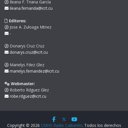
Ileana F. Triana García
ileana.fernanda@icrt.cu
Editores:
Jose A. Zuloaga Mtnez
-
Donarys Cruz Cruz
donarys.cruz@icrt.cu
Marielys Fdez Glez
marielys.fernandez@icrt.cu
Webmaster:
Roberto Rdguez Glez
robe.rdguez@icrt.cu
Copyright © 2026
CMHS Radio Caibarién
. Todos los derechos