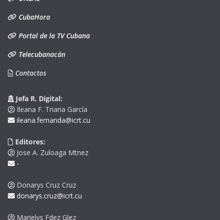
CubaHora
Portal de la TV Cubana
Telecubanacán
Contactos
Jefa R. Digital:
Ileana F. Triana García
ileana.fernanda@icrt.cu
Editores:
Jose A. Zuloaga Mtnez
-
Donarys Cruz Cruz
donarys.cruz@icrt.cu
Marielys Fdez Glez