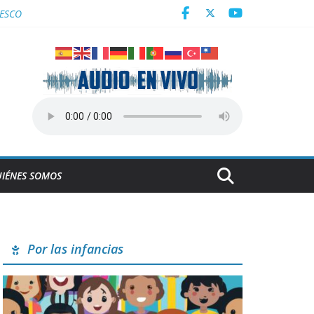
derrumbe de la ESBEC 1, en Remedios
NESCO
Centroamericanos
a en Cuba
IÉNES SOMOS
Por las infancias