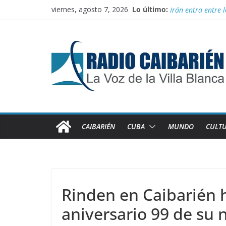
Saltar
viernes, agosto 7, 2026
Lo último:
Información ofici
al
Irán entra entre 
contenido
“Aterrizando” los 
Buenos resultado
Transporte: Nueva
CAIBARIÉN
CUBA
MUNDO
CULT
Rinden en Caibarién 
aniversario 99 de su n