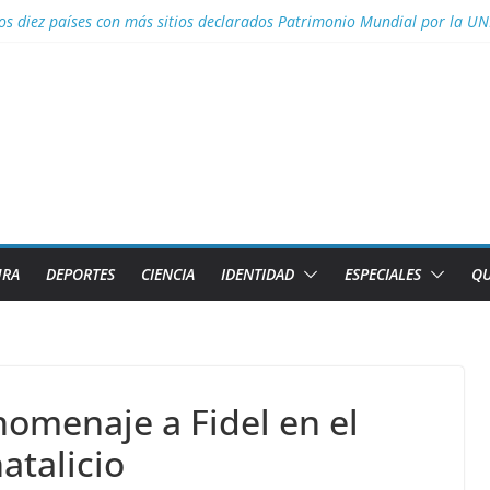
al con nombres de los 2 caibarienenses fallecidos y el lesionado en el 
los diez países con más sitios declarados Patrimonio Mundial por la U
efectos del calor global
s para Lizandra Puentes Pérez en el pentatlón moderno de los Juegos 
s facilidades para importar vehículos e impulsar la movilidad eléctric
URA
DEPORTES
CIENCIA
IDENTIDAD
ESPECIALES
QU
homenaje a Fidel en el
atalicio