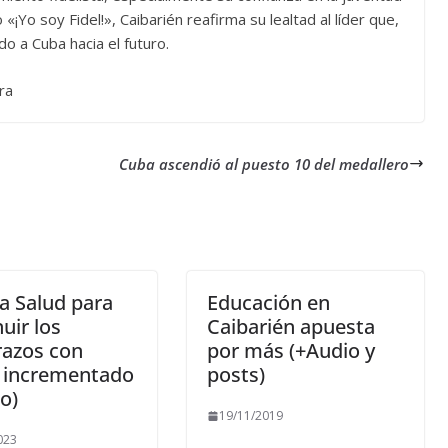
«¡Yo soy Fidel!», Caibarién reafirma su lealtad al líder que,
o a Cuba hacia el futuro.
ra
Cuba ascendió al puesto 10 del medallero
a Salud para
Educación en
uir los
Caibarién apuesta
azos con
por más (+Audio y
o incrementado
posts)
o)
19/11/2019
023