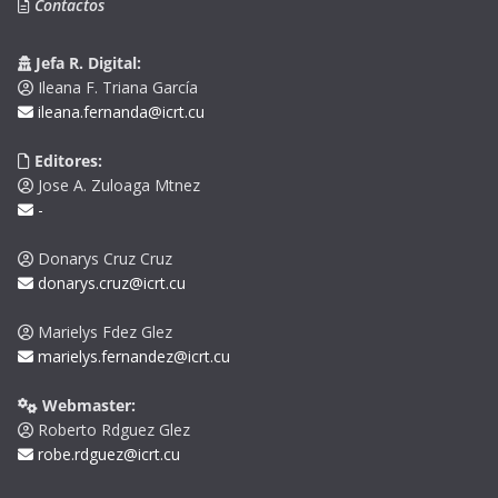
Contactos
Jefa R. Digital:
Ileana F. Triana García
ileana.fernanda@icrt.cu
Editores:
Jose A. Zuloaga Mtnez
-
Donarys Cruz Cruz
donarys.cruz@icrt.cu
Marielys Fdez Glez
marielys.fernandez@icrt.cu
Webmaster:
Roberto Rdguez Glez
robe.rdguez@icrt.cu