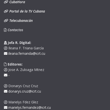
CubaHora
Portal de la TV Cubana
Telecubanacán
Contactos
Jefa R. Digital:
Ileana F. Triana García
ileana.fernanda@icrt.cu
Editores:
Jose A. Zuloaga Mtnez
-
Donarys Cruz Cruz
donarys.cruz@icrt.cu
Marielys Fdez Glez
marielys.fernandez@icrt.cu