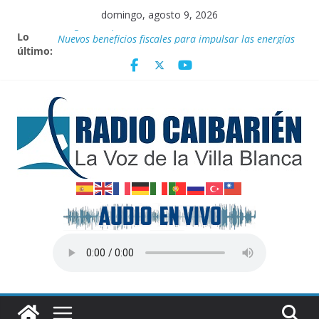
Saltar
domingo, agosto 9, 2026
al
Lo
Vanguardia por 3 años consecutivos
contenido
último:
Nuevos beneficios fiscales para impulsar las energías
renovables en Cuba
Nota oficial del Gobierno Provincial de Villa Clara
Fidel y el deporte
Por el pedraplén en cita con la historia