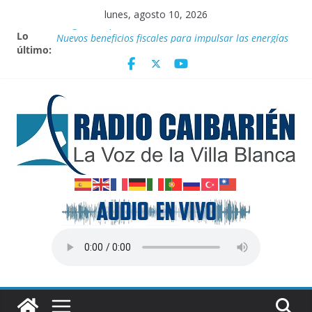
Saltar
lunes, agosto 10, 2026
al
Lo
Vanguardia por 3 años consecutivos
contenido
último:
Nuevos beneficios fiscales para impulsar las energías
renovables en Cuba
Nota oficial del Gobierno Provincial de Villa Clara
Fidel y el deporte
Por el pedraplén en cita con la historia