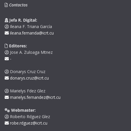
Contactos
Jefa R. Digital:
Ileana F. Triana García
ileana.fernanda@icrt.cu
Editores:
Jose A. Zuloaga Mtnez
-
Donarys Cruz Cruz
donarys.cruz@icrt.cu
Marielys Fdez Glez
marielys.fernandez@icrt.cu
Webmaster:
Roberto Rdguez Glez
robe.rdguez@icrt.cu