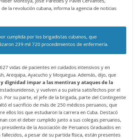
a Hilber Montoya, José Paredes y Pavel Cervantes,
e la revolución cubana, informa la agencia de noticias
abor cumplida por los brigadistas cubanos, que
lizaron 239 mil 720 procedimientos de enfermería.
627 vidas de pacientes en cuidados intensivos y en
cash, Arequipa, Ayacucho y Moquegua. Además, dijo, que
y dignidad impar a las mentiras y ataques de la
 estadounidense, y vuelven a su patria satisfechos por el
 Por su parte, el jefe de la brigada, parte del Contingente
ltó el sacrificio de más de 250 médicos peruanos, que
tre ellos los que estudiaron la carrera en Cuba. Destacó
nan con el deber cumplido junto a sus colegas peruanos,
a presidenta de la Asociación de Peruanos Graduados en
allecidos, a pesar de su partida física, están presentes