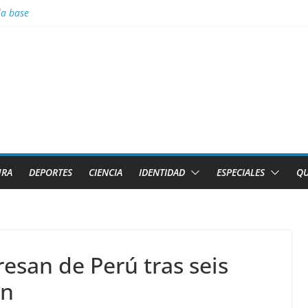
la base
Tierra arde y el cielo se oscurece
denuncia pretexto EEUU para genocidio contra la isla
s Tiburones de Caibarién y la preselección de béisbol de Villa Clara e
adas
URA
DEPORTES
CIENCIA
IDENTIDAD
ESPECIALES
QU
esan de Perú tras seis
ón