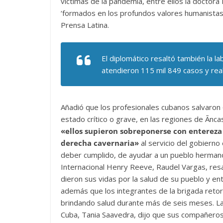
víctimas de la pandemia, entre ellos la doctor
‘formados en los profundos valores humanistas d
Prensa Latina.
El diplomático resaltó también la l
atendieron 115 mil 849 casos y rea
Añadió que los profesionales cubanos salvaron 
estado crítico o grave, en las regiones de Ãn
«ellos supieron sobreponerse con entereza 
derecha cavernaria»
al servicio del gobierno
deber cumplido, de ayudar a un pueblo hermano.
Internacional Henry Reeve, Raudel Vargas, resa
dieron sus vidas por la salud de su pueblo y en
además que los integrantes de la brigada retor
brindando salud durante más de seis meses. L
Cuba, Tania Saavedra, dijo que sus compañeros f