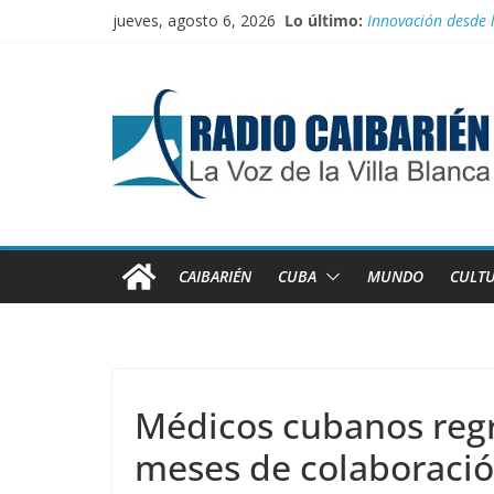
Saltar
jueves, agosto 6, 2026
Lo último:
Innovación desde 
al
Agosto: Cuando la 
contenido
Canciller cubano 
Empatan los equipo
Homenaje a feder
CAIBARIÉN
CUBA
MUNDO
CULT
Médicos cubanos regr
meses de colaboraci