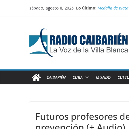
Saltar
sábado, agosto 8, 2026
Lo último:
Medalla de plata
al
El comercio inter
contenido
Juegan el torneo
100 con Fidel, rut
Recorren federada
CAIBARIÉN
CUBA
MUNDO
CULT
Futuros profesores de
prevención (+ Audio)