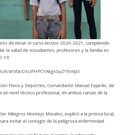
reto de iniciar el curso lectivo 2020-2021, cumpliendo
dar la salud de estudiantes, profesores y la familia en
D-19.
MhUX/artifact/sUFHPCYAkgsGyZY9.mp3
cación Física y Deportes, Comandante Manuel Fajardo, de
s en nivel técnico profesional, en ambas ramas de la
aster Milagros Montejo Morales, explicó a la prensa local,
 para evitar el contagio de la peligrosa enfermedad.
pesquisa una vez lleguen al centro, la adecuada