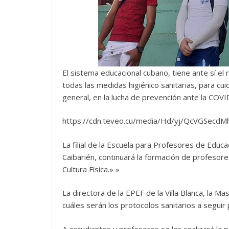
El sistema educacional cubano, tiene ante sí el 
todas las medidas higiénico sanitarias, para cui
general, en la lucha de prevención ante la COVI
https://cdn.teveo.cu/media/Hd/yj/QcVGSecd
La filial de la Escuela para Profesores de Edu
Caibarién, continuará la formación de profesore
Cultura Física.» »
La directora de la EPEF de la Villa Blanca, la M
cuáles serán los protocolos sanitarios a seguir
A estudiantes y profesores se les realizará la 