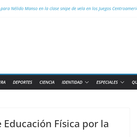
 para Nélido Manso en la clase snipe de vela en los Juegos Centroamer
ior necesita el apoyo de todas las formas de gestión
 Aguascalientes el GM Elier Miranda Mesa y el MI Diazmany Otero Acost
a juvenil
s de Caibarién la historia local
URA
DEPORTES
CIENCIA
IDENTIDAD
ESPECIALES
QU
 Educación Física por la